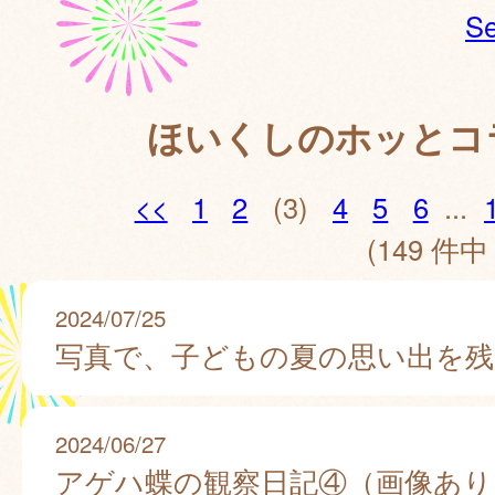
Se
ほいくしのホッとコ
<<
1
2
(3)
4
5
6
...
(149 件中 
2024/07/25
写真で、子どもの夏の思い出を残
2024/06/27
アゲハ蝶の観察日記④（画像あり