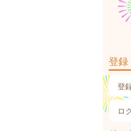
登録
登
ロ