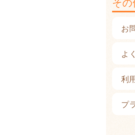
その
お
よ
利
プ