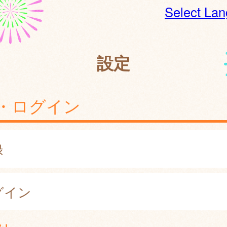
Select La
設定
・ログイン
録
グイン