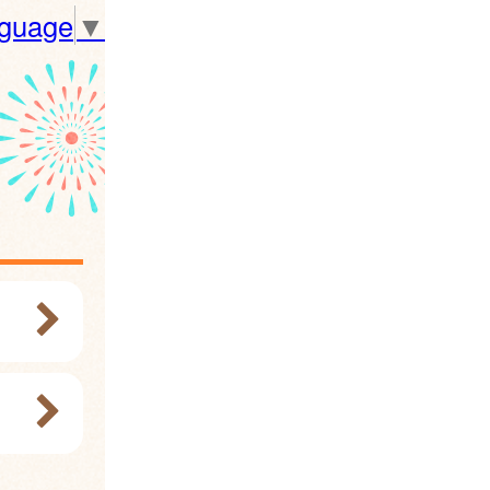
nguage
▼