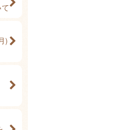
いて
月)
を