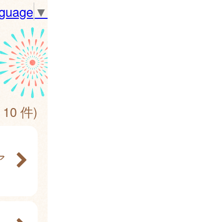
nguage
▼
 10 件)
ア