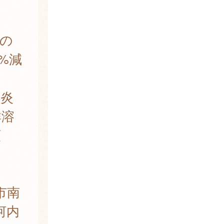
の
6%減
炎
群溶
順
市南
河内