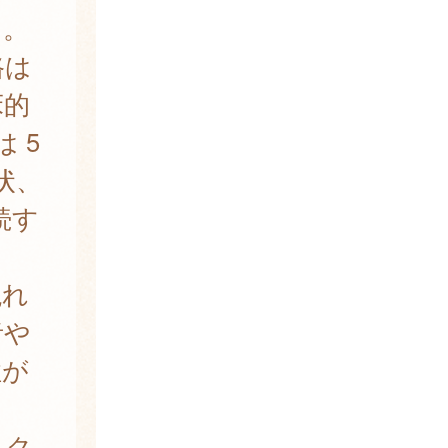
る。
路は
床的
 5
状、
続す
現れ
者や
性が
スク