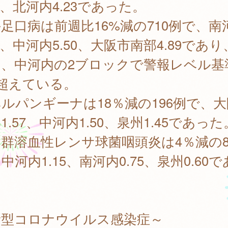
35、北河内4.23であった。
口病は前週比16%減の710例で、南
81、中河内5.50、大阪市南部4.89であ
内、中河内の2ブロックで警報レベル基
超えている。
パンギーナは18％減の196例で、大
1.57、中河内1.50、泉州1.45であった
群溶血性レンサ球菌咽頭炎は4％減の8
中河内1.15、南河内0.75、泉州0.60で
。
新型コロナウイルス感染症～