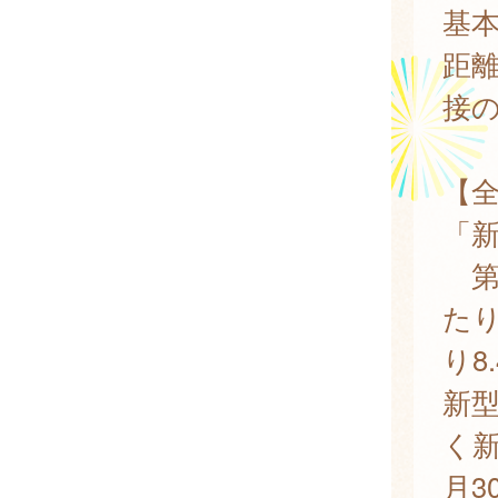
基
距
接
【
「
第
たり
り8
新
く
月3