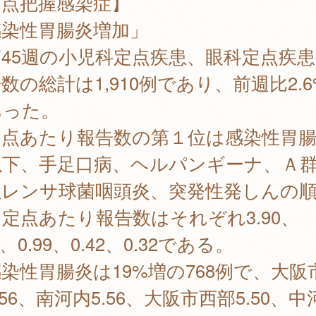
定点把握感染症】
感染性胃腸炎増加」
45週の小児科定点疾患、眼科定点疾患
数の総計は1,910例であり、前週比2.
あった。
点あたり報告数の第１位は感染性胃腸
以下、手足口病、ヘルパンギーナ、Ａ
性レンサ球菌咽頭炎、突発性発しんの
定点あたり報告数はそれぞれ3.90、
0、0.99、0.42、0.32である。
性胃腸炎は19%増の768例で、大阪
.56、南河内5.56、大阪市西部5.50、中