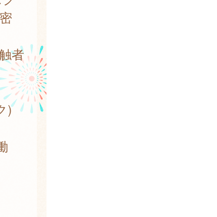
密
様
触者
)
働