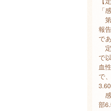
【
「
第
報告
で
定
で
血
で、
3.6
感染
部6