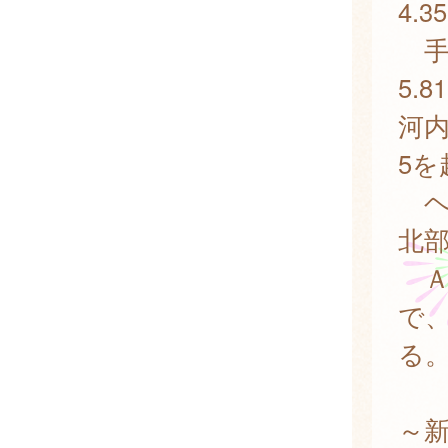
4.
手足
5.
河
5を
ヘル
北部
Ａ
で、
る
～