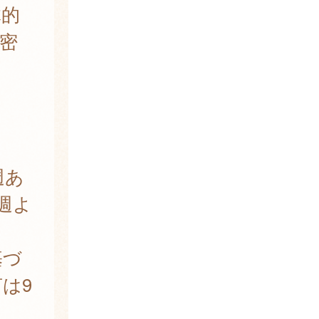
体的
密
週あ
週よ
基づ
は9