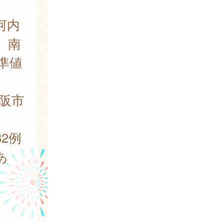
河内
り、南
準値
阪市
。
2例
あ