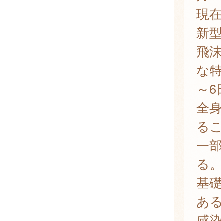
現
新
飛
な特
～
全
る
一
る
基
あ
感