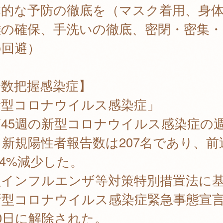
本的な予防の徹底を（マスク着用、身
離の確保、手洗いの徹底、密閉・密集・
の回避）
全数把握感染症】
新型コロナウイルス感染症」
45週の新型コロナウイルス感染症の
新規陽性者報告数は207名であり、前
.4%減少した。
型インフルエンザ等対策特別措置法に
新型コロナウイルス感染症緊急事態宣言
0日に解除された。