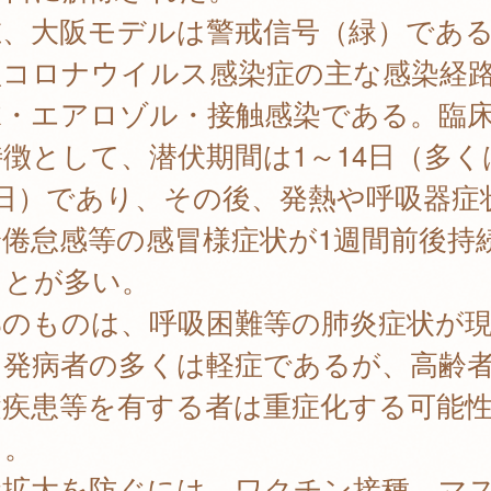
在、大阪モデルは警戒信号（緑）であ
型コロナウイルス感染症の主な感染経
沫・エアロゾル・接触感染である。臨
徴として、潜伏期間は1～14日（多くは
6日）であり、その後、発熱や呼吸器症
身倦怠感等の感冒様症状が1週間前後持
ことが多い。
部のものは、呼吸困難等の肺炎症状が
。発病者の多くは軽症であるが、高齢
礎疾患等を有する者は重症化する可能
る。
染拡大を防ぐには、ワクチン接種、マ