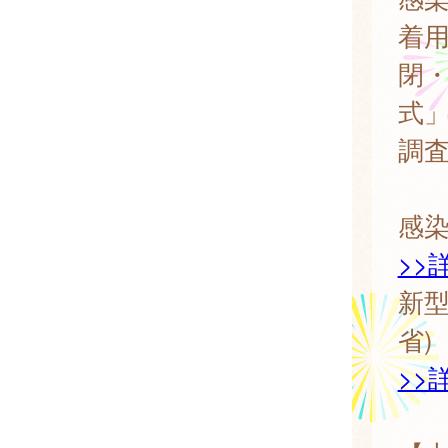
着
閉
式
調
感染
>>
新型
省)
>>