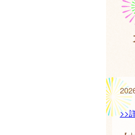
20
>>