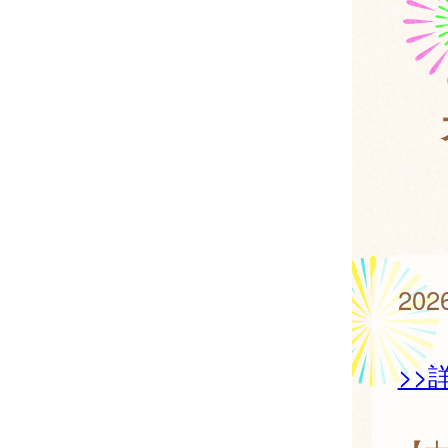
20
>>