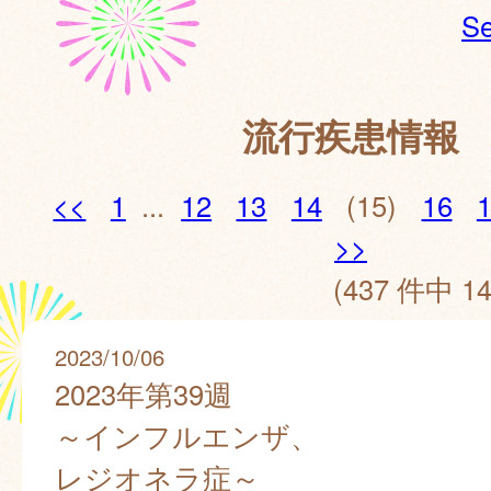
Se
流行疾患情報
<<
1
...
12
13
14
(15)
16
>>
(437 件中 14
2023/10/06
2023年第39週
～インフルエンザ、
レジオネラ症～