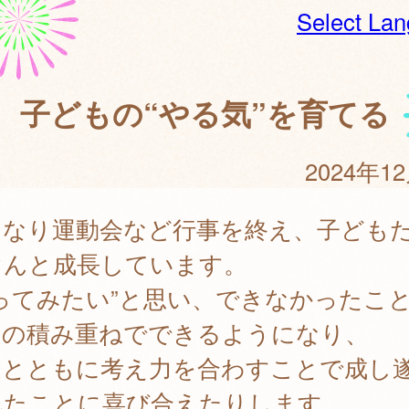
Select La
子どもの“やる気”を育てる
2024年1
になり運動会など行事を終え、子ども
ぐんと成長しています。
ってみたい”と思い、できなかったこ
習の積み重ねでできるようになり、
達とともに考え力を合わすことで成し
れたことに喜び合えたりします。