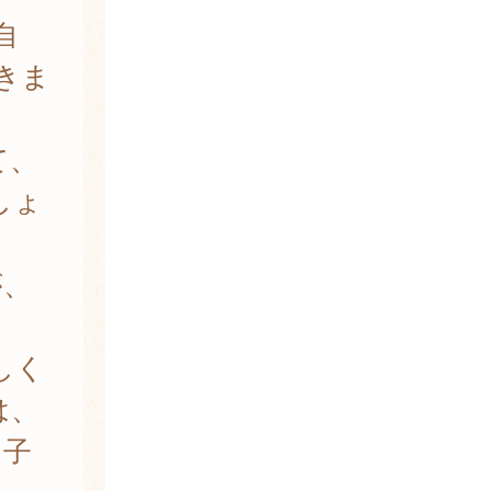
自
きま
て、
しょ
が、
。
しく
は、
、子