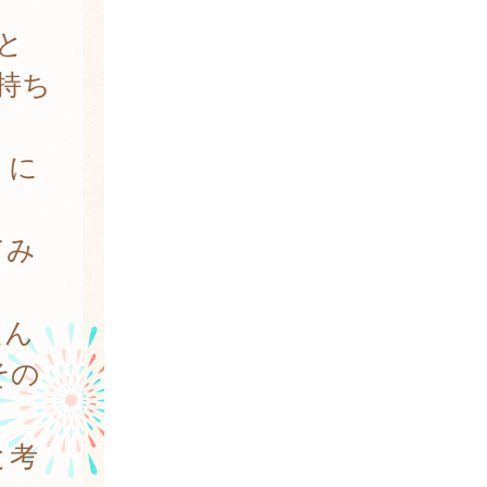
と
持ち
）に
てみ
たん
その
と考