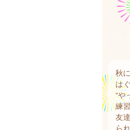
秋
は
“や
練
友
ら