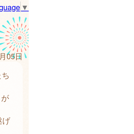
nguage
▼
2月05日
たち
とが
遂げ