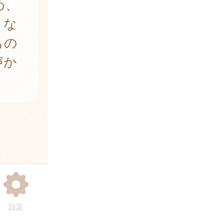
め、
きな
もの
声か
設定