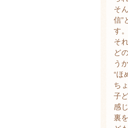
そ
信
す
そ
ど
う
“ほ
ち
子
感
裏を