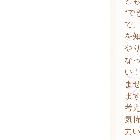
ど
“
で
を
や
な
い
ま
まず
考
気
力