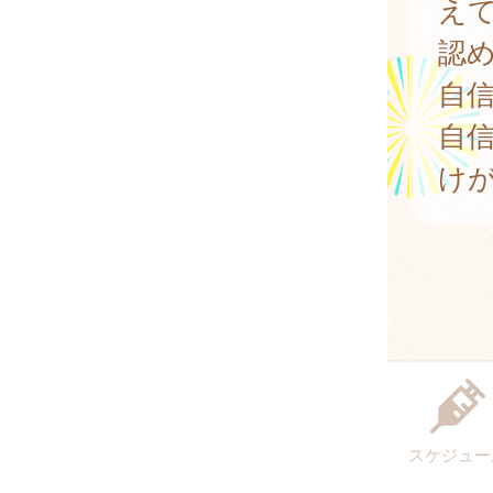
え
認
自
自
け
スケジュー