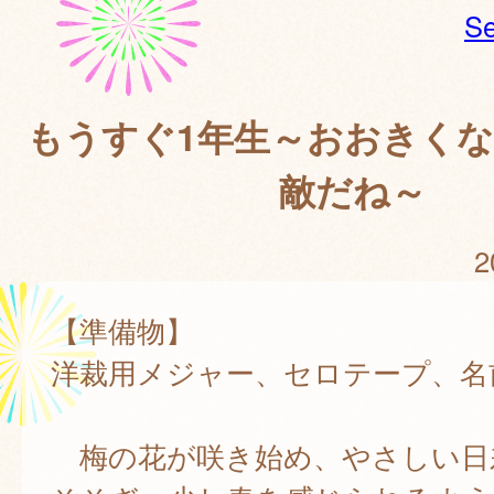
Se
もうすぐ1年生～おおきく
敵だね～
2
【準備物】
洋裁用メジャー、セロテープ、名
梅の花が咲き始め、やさしい日