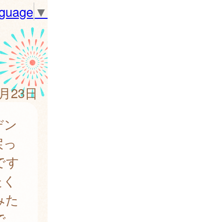
nguage
▼
4月23日
デン
戻っ
です
たく
みた
で