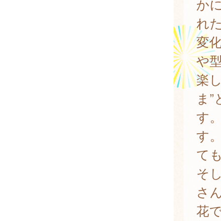
か
れ
変
や
楽
ま
す
す
て
そ
さ
花