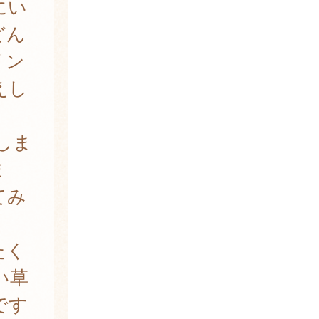
にい
どん
リン
えし
しま
ま
てみ
たく
い草
です