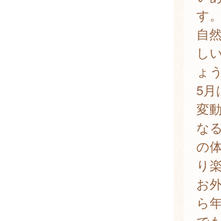
す
自
し
ょ
5
変
な
の
り
お
ら