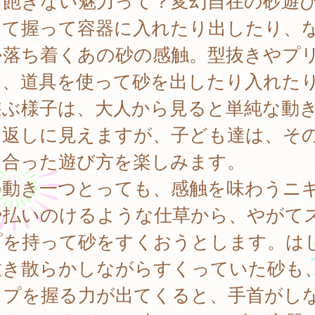
も飽きない魅力って？変幻自在の砂遊
って握って容器に入れたり出したり、
か落ち着くあの砂の感触。型抜きやプ
り、道具を使って砂を出したり入れた
遊ぶ様子は、大人から見ると単純な動
り返しに見えますが、子ども達は、そ
に合った遊び方を楽しみます。
の動き一つとっても、感触を味わうニ
や払いのけるような仕草から、やがて
プを持って砂をすくおうとします。は
撒き散らかしながらすくっていた砂も
ップを握る力が出てくると、手首がし