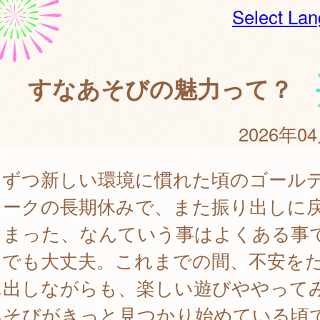
Select La
すなあそびの魅力って？
2026年0
しずつ新しい環境に慣れた頃のゴール
イークの長期休みで、また振り出しに
しまった、なんていう事はよくある事
。でも大丈夫。これまでの間、不安を
ん出しながらも、楽しい遊びややって
あそびがきっと見つかり始めている頃