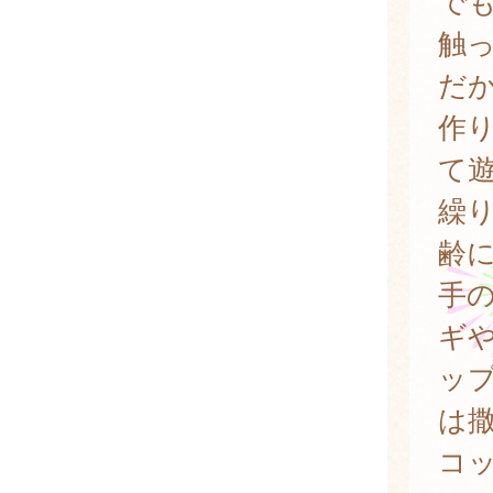
で
触
だ
作
て
繰
齢
手
ギ
ッ
は
コ