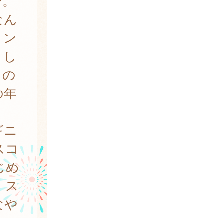
び。
なん
リン
りし
きの
の年
ギニ
スコ
じめ
、ス
なや