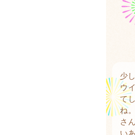
少
ウ
て
ね
さ
い