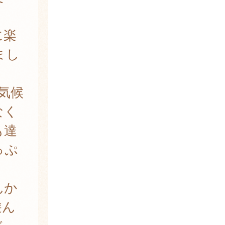
に楽
まし
気候
なく
も達
っぷ
んか
遊ん