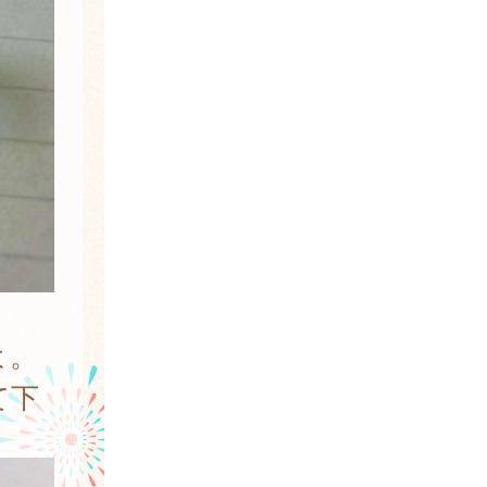
よ。
て下