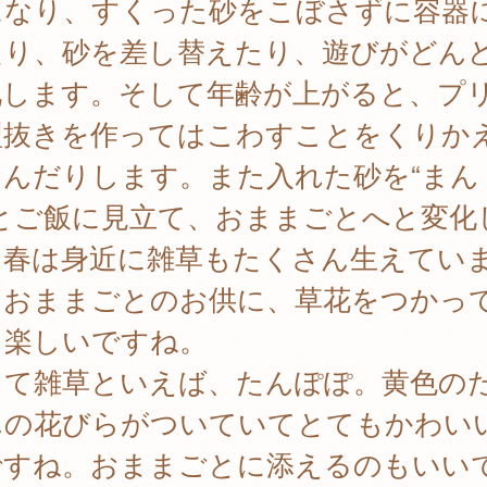
になり、すくった砂をこぼさずに容器
たり、砂を差し替えたり、遊びがどん
化します。そして年齢が上がると、プ
型抜きを作ってはこわすことをくりか
しんだりします。また入れた砂を“まん
”とご飯に見立て、おままごとへと変化
。春は身近に雑草もたくさん生えてい
。おままごとのお供に、草花をつかっ
も楽しいですね。
して雑草といえば、たんぽぽ。黄色の
んの花びらがついていてとてもかわい
ですね。おままごとに添えるのもいい