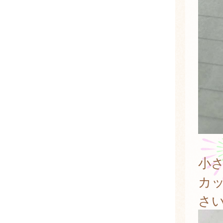
小
カ
さ