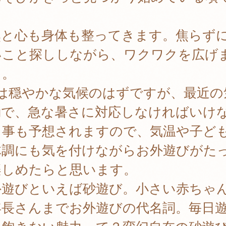
。
然と心も身体も整ってきます。焦らず
いこと探ししながら、ワクワクを広げ
う。
月は穏やかな気候のはずですが、最近の
動で、急な暑さに対応しなければいけ
る事も予想されますので、気温や子ど
体調にも気を付けながらお外遊びがた
楽しめたらと思います。
外遊びといえば砂遊び。小さい赤ちゃ
年長さんまでお外遊びの代名詞。毎日