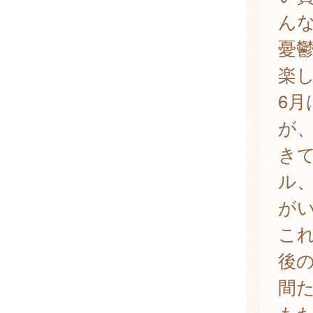
ん
憂
楽
6
が
き
ル
が
こ
後
間