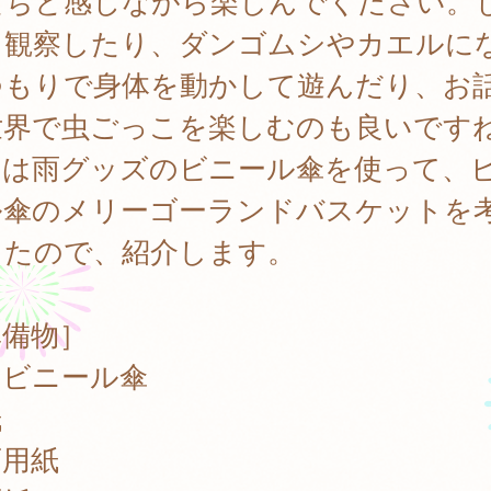
たちと感じながら楽しんでください。
り観察したり、ダンゴムシやカエルに
つもりで身体を動かして遊んだり、お
世界で虫ごっこを楽しむのも良いです
回は雨グッズのビニール傘を使って、
ル傘のメリーゴーランドバスケットを
したので、紹介します。
準備物］
明ビニール傘
紙
画用紙