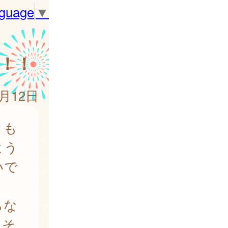
nguage
▼
！！
6月12日
とも
よう
いで
らな
。そ