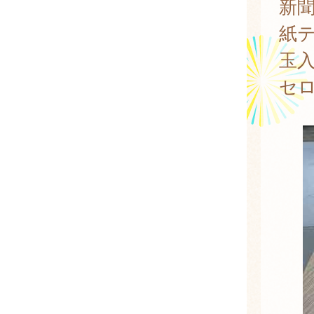
新
紙
玉
セ