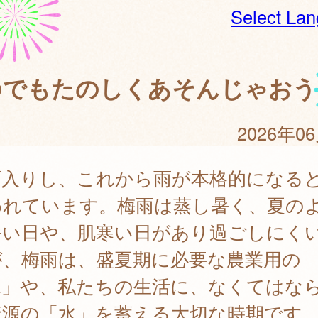
Select La
ゆでもたのしくあそんじゃおう
2026年0
雨入りし、これから雨が本格的になる
われています。梅雨は蒸し暑く、夏の
暑い日や、肌寒い日があり過ごしにく
が、梅雨は、盛夏期に必要な農業用の
水」や、私たちの生活に、なくてはな
資源の「水」を蓄える大切な時期です