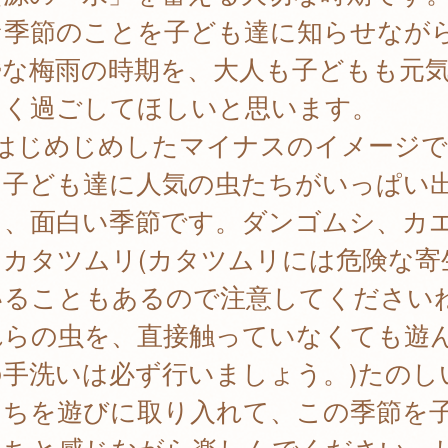
な季節のことを子ども達に知らせなが
鬱な梅雨の時期を、大人も子どもも元
しく過ごしてほしいと思います。
月はじめじめしたマイナスのイメージ
、子ども達に人気の虫たちがいっぱい
て、面白い季節です。ダンゴムシ、カ
、カタツムリ(カタツムリには危険な寄
いることもあるので注意してください
れらの虫を、直接触っていなくても遊
の手洗いは必ず行いましょう。)たのし
たちを遊びに取り入れて、この季節を