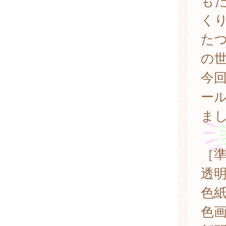
も
く
た
の
今
ー
ま
［
透
色
色