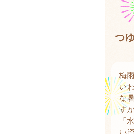
つ
梅
い
な
す
「
い