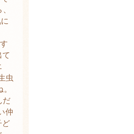
ら、
気に
です
出て
エ
生虫
ね。
んだ
い仲
子ど