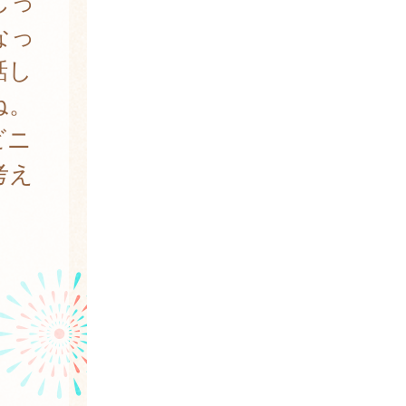
じっ
なっ
話し
ね。
ビニ
考え