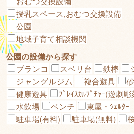
おむつ交換設備
授乳スペース,おむつ交換設備
公園
地域子育て相談機関
公園の設備から探す
ブランコ
スベリ台
鉄棒
ジャングルジム
複合遊具
健康遊具
ﾌﾟﾚｲｽｶﾙﾌﾟﾁｬｰ(遊劇彫
水飲場
ベンチ
東屋・ｼｪﾙﾀｰ
駐車場(有料)
駐車場(無料)