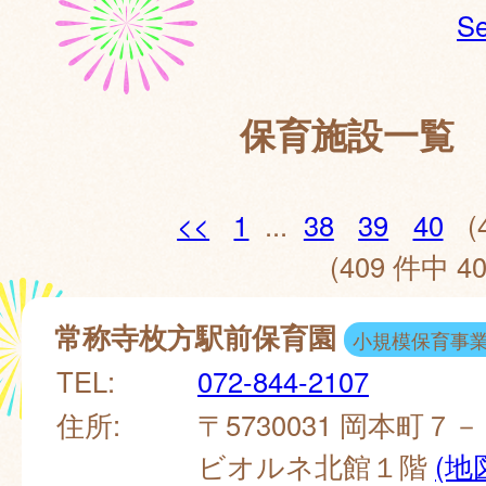
Se
保育施設一覧
<<
1
...
38
39
40
(
(409 件中 40
常称寺枚方駅前保育園
小規模保育事
TEL:
072-844-2107
住所:
〒5730031 岡本町
ビオルネ北館１階
(地