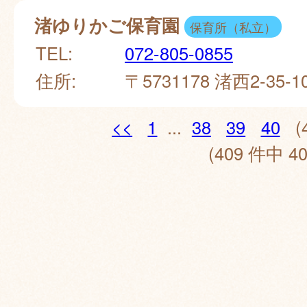
渚ゆりかご保育園
保育所（私立）
TEL:
072-805-0855
住所:
〒5731178 渚西2-35-1
<<
1
...
38
39
40
(
(409 件中 40