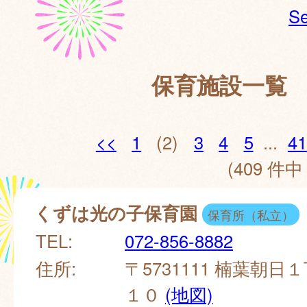
Se
保育施設一覧
<<
1
(2)
3
4
5
...
41
(409 件中 
くずは光の子保育園
保育所（私立）
TEL:
072-856-8882
住所:
〒5731111 楠葉朝
１０
(地図)