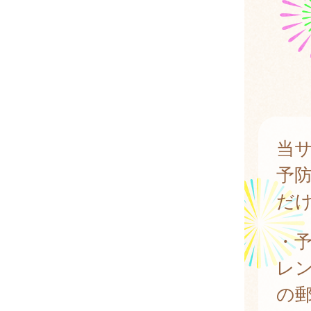
当
予
だ
・
レ
の