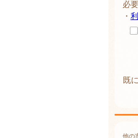
必
・
既
他の