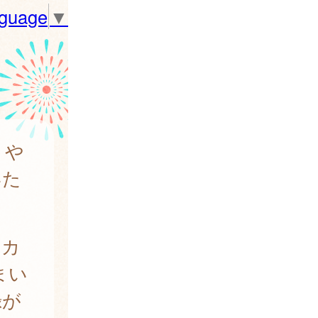
nguage
▼
トや
いた
、カ
まい
録が