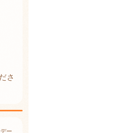
ださ
はデー