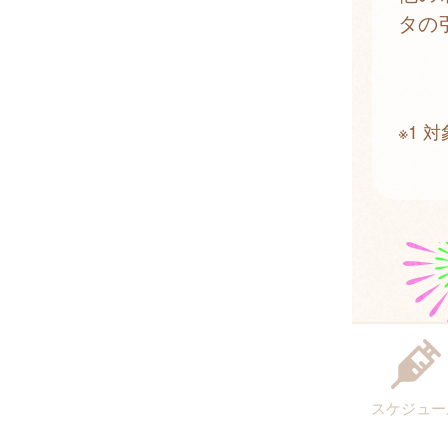
タの
※1
スケジュー