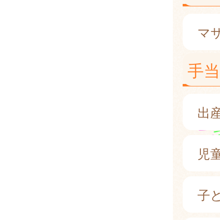
マ
手当
出
児
子