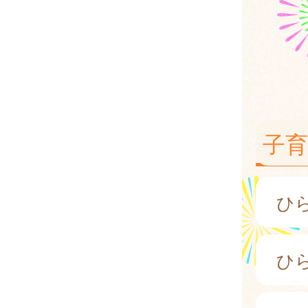
子
ひ
ひ