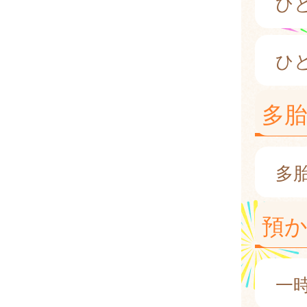
ひ
ひ
多
多
預
一