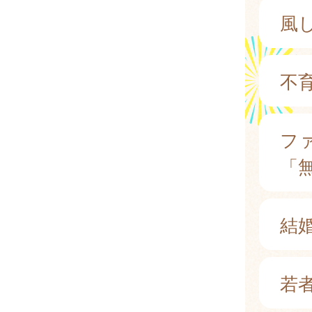
風
不
フ
「
結
若