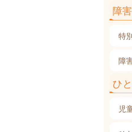
障
特
障
ひ
児