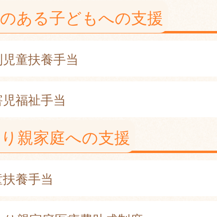
害のある子どもへの支援
別児童扶養手当
害児福祉手当
とり親家庭への支援
童扶養手当