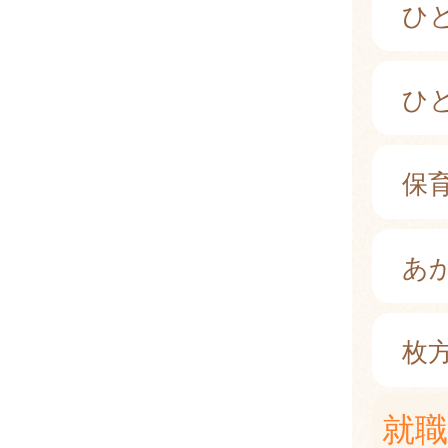
ひ
ひ
保
あ
枚
就職