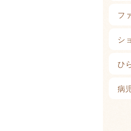
フ
シ
ひ
病