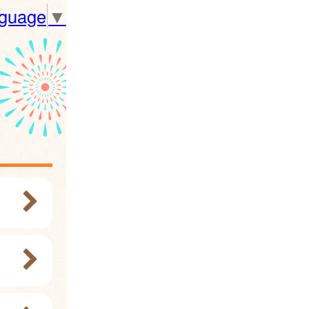
nguage
▼