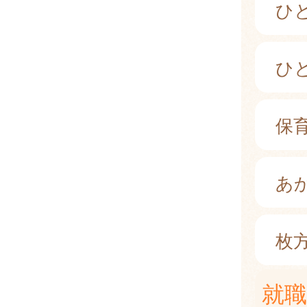
ひ
ひ
保
あ
枚
就職