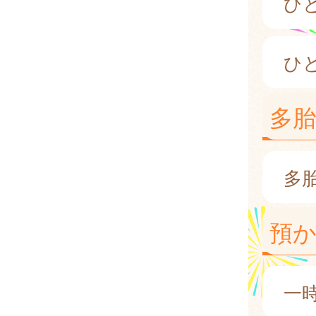
ひ
ひ
多
多
預
一