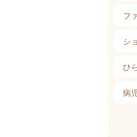
フ
シ
ひ
病