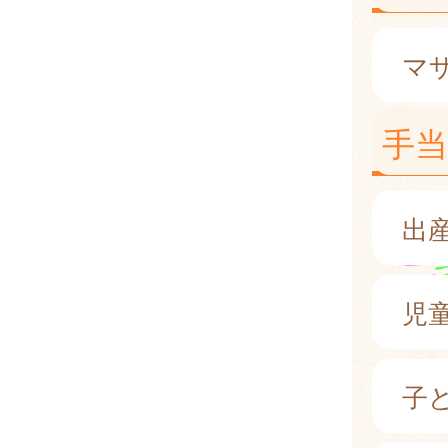
マ
手当
出
児
子