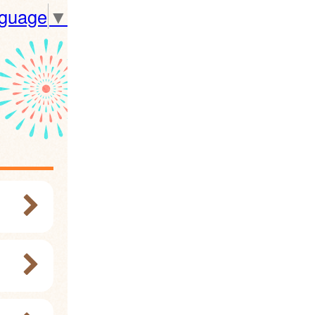
nguage
▼