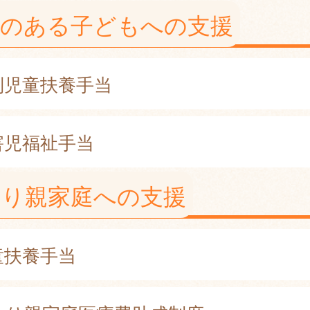
害のある子どもへの支援
別児童扶養手当
害児福祉手当
とり親家庭への支援
童扶養手当