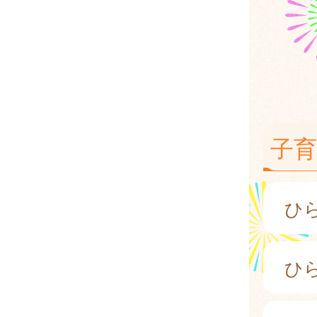
子
ひ
ひ