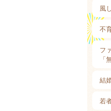
風
不
フ
「
結
若