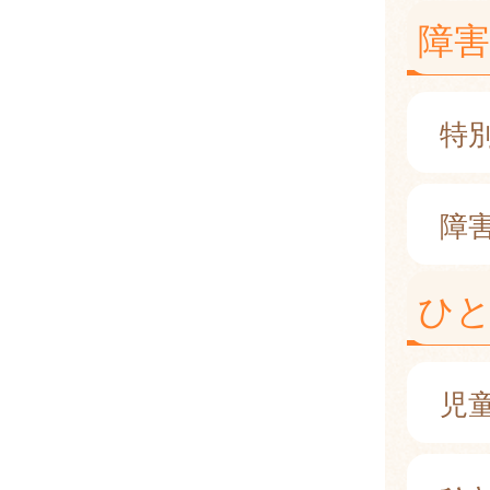
障
特
障
ひ
児