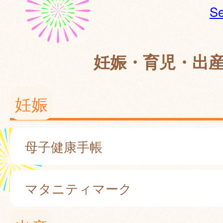
Se
妊娠・育児・出
妊娠
母子健康手帳
マタニティマーク