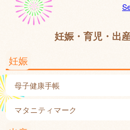
Se
妊娠・育児・出
妊娠
母子健康手帳
マタニティマーク