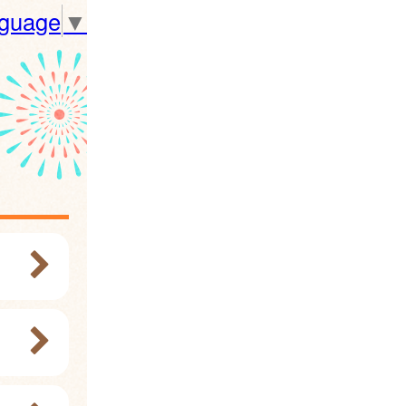
nguage
▼