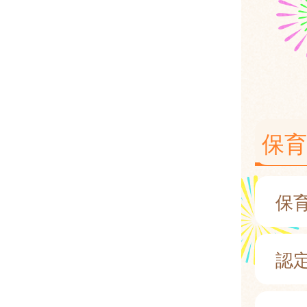
保育
保
認