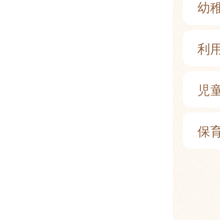
幼
利
児
保