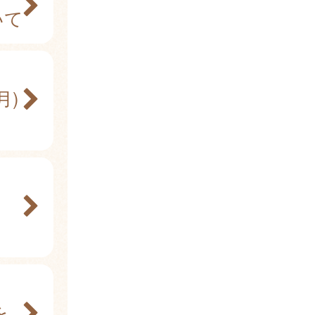
いて
月)
を