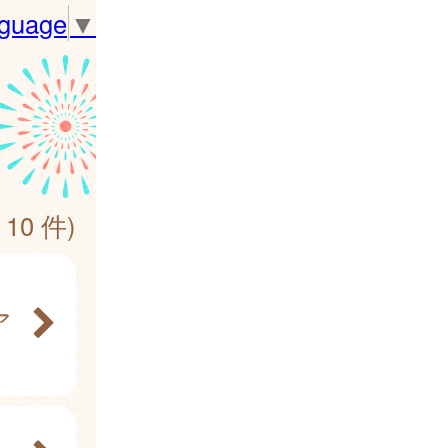
nguage
▼
 10 件)
ア