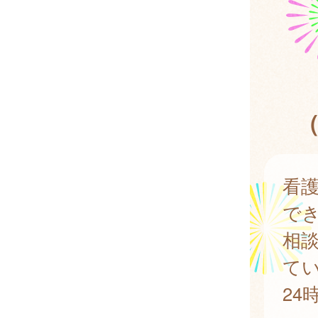
看
で
相
て
24