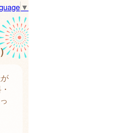
nguage
▼
）
談が
料・
行っ