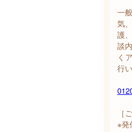
一
気
護
談
く
行
012
［
※