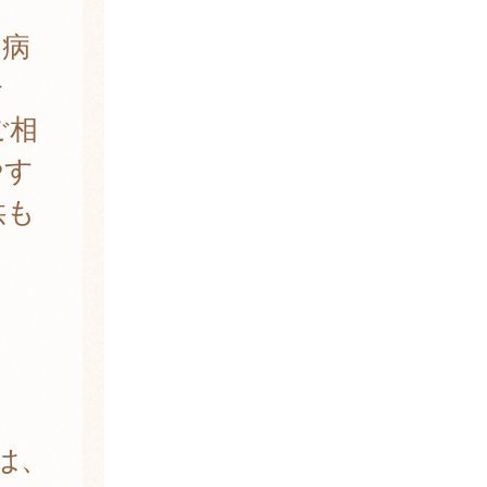
、病
介
ご相
やす
供も
は、