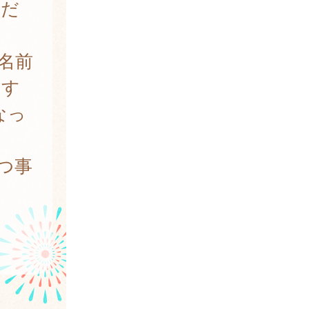
くだ
名前
ます
なっ
つ事