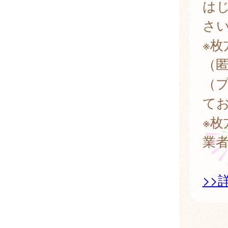
はじ
さ
※
（
（
て
※
業
>>