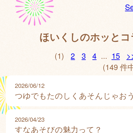
Se
ほいくしのホッとコ
(1)
2
3
4
...
15
>
(149 件中
2026/06/12
つゆでもたのしくあそんじゃお
2026/04/23
すなあそびの魅力って？