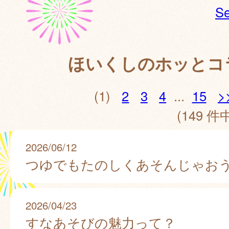
Se
ほいくしのホッとコ
(1)
2
3
4
...
15
>
(149 件中
2026/06/12
つゆでもたのしくあそんじゃお
2026/04/23
すなあそびの魅力って？