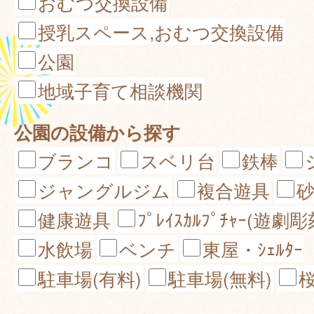
おむつ交換設備
授乳スペース,おむつ交換設備
公園
地域子育て相談機関
公園の設備から探す
ブランコ
スベリ台
鉄棒
ジャングルジム
複合遊具
健康遊具
ﾌﾟﾚｲｽｶﾙﾌﾟﾁｬｰ(遊劇彫
水飲場
ベンチ
東屋・ｼｪﾙﾀｰ
駐車場(有料)
駐車場(無料)