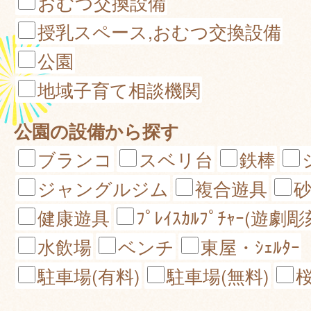
おむつ交換設備
授乳スペース,おむつ交換設備
公園
地域子育て相談機関
公園の設備から探す
ブランコ
スベリ台
鉄棒
ジャングルジム
複合遊具
健康遊具
ﾌﾟﾚｲｽｶﾙﾌﾟﾁｬｰ(遊劇彫
水飲場
ベンチ
東屋・ｼｪﾙﾀｰ
駐車場(有料)
駐車場(無料)