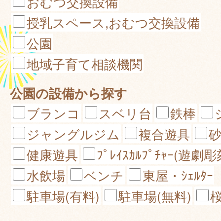
おむつ交換設備
授乳スペース,おむつ交換設備
公園
地域子育て相談機関
公園の設備から探す
ブランコ
スベリ台
鉄棒
ジャングルジム
複合遊具
健康遊具
ﾌﾟﾚｲｽｶﾙﾌﾟﾁｬｰ(遊劇彫
水飲場
ベンチ
東屋・ｼｪﾙﾀｰ
駐車場(有料)
駐車場(無料)