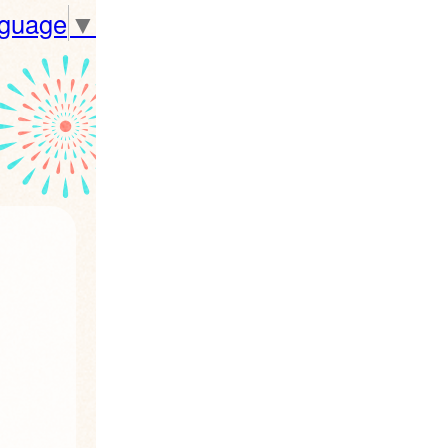
nguage
▼