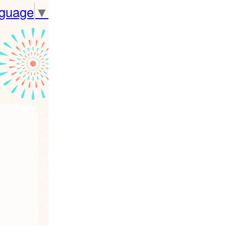
nguage
▼