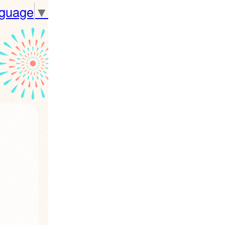
nguage
▼