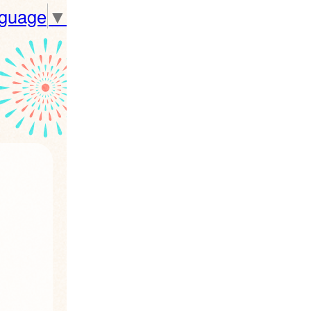
nguage
▼