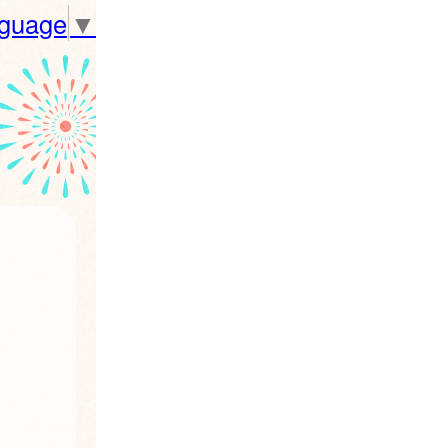
nguage
▼