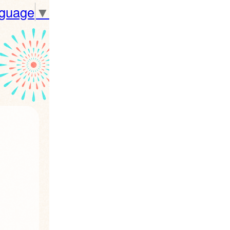
nguage
▼