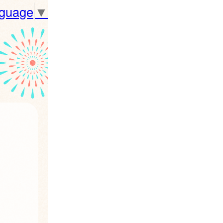
nguage
▼