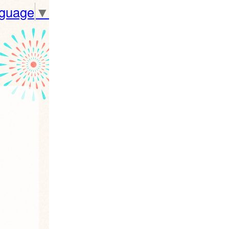
nguage
▼